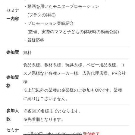
・動画を用いたモニタープロモーション
セミナ
(プランの詳細)
ー内容
・プロモーション実績紹介
(数値、実際のママと子どもの体験時の動画公開)
・質疑応答
参加費
無料
食品系様、教材系様、玩具系様、ベビー用品系様、コ
スメ系様など各種メーカー様、広告代理店様、PR会社
参加資
様
格
※上記以外の業種の企業様のご参加もOKです。業種
に縛りはございません。
参加人
※各回10名様までとなります。
数
※先着順となります。
セミナ
・5月20日（水）15:00～16:00
受付終了