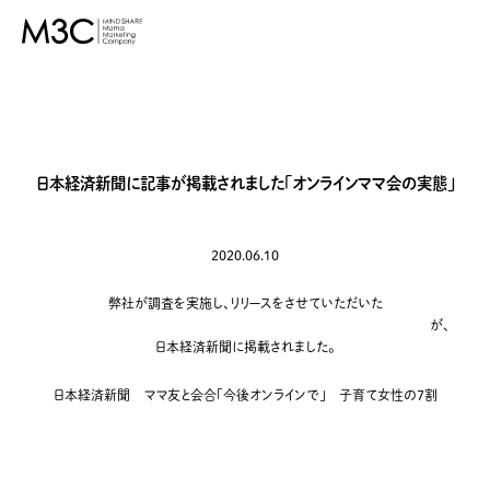
M3C – 株式会社マイ
ンドシェア・ママ・マー
ケティング・カンパニ
ー
日本経済新聞に記事が掲載されました「オンラインママ会の実態」
2020.06.10
弊社が調査を実施し、リリースをさせていただいた
「外出自粛下に子育てママたちの間で広がる「オンラインママ会の実態」
が、
日本経済新聞に掲載されました。
日本経済新聞 ママ友と会合「今後オンラインで」 子育て女性の7割
https://www.nikkei.com/article/DGXMZO60137960Z00C20A6L83000/