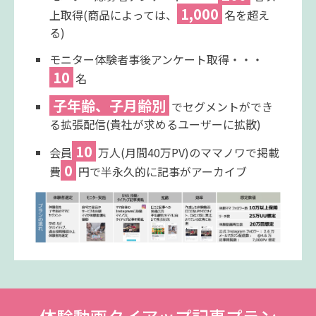
1,000
上取得(商品によっては、
名を超え
る)
モニター体験者事後アンケート取得・・・
10
名
子年齢、子月齢別
でセグメントができ
る拡張配信(貴社が求めるユーザーに拡散)
10
会員
万人(月間40万PV)のママノワで掲載
0
費
円で半永久的に記事がアーカイブ