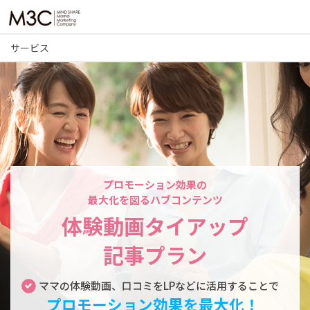
M3C – 株式会社
マインドシェ
サービス
ア・ママ・マー
ケティング・カ
ンパニー
プロモーション効果の
最大化を図るハブコンテンツ
体験動画タイアップ
記事プラン
ママの体験動画、口コミをLPなどに活用することで
プロモーション効果を最大化！