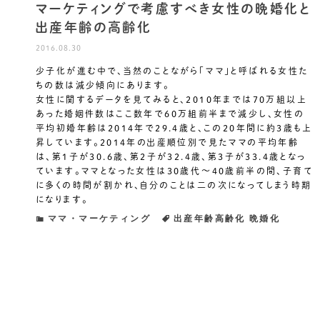
マーケティングで考慮すべき女性の晩婚化と
出産年齢の高齢化
2016.08.30
少子化が進む中で、当然のことながら「ママ」と呼ばれる女性た
ちの数は減少傾向にあります。
女性に関するデータを見てみると、2010年までは70万組以上
あった婚姻件数はここ数年で60万組前半まで減少し、女性の
平均初婚年齢は2014年で29.4歳と、この20年間に約3歳も上
昇しています。2014年の出産順位別で見たママの平均年齢
は、第1子が30.6歳、第2子が32.4歳、第3子が33.4歳となっ
ています。ママとなった女性は30歳代～40歳前半の間、子育て
に多くの時間が割かれ、自分のことは二の次になってしまう時期
になります。
ママ・マーケティング
出産年齢高齢化
晩婚化