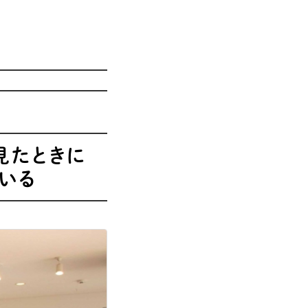
る
見たときに
いる