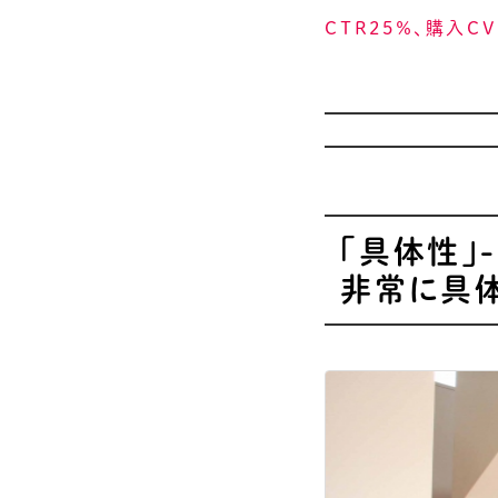
CTR25％、購入
「具体性」
非常に具