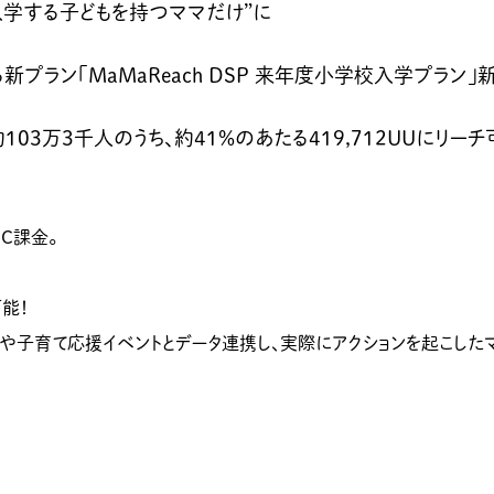
入学する子どもを持つママだけ”に
新プラン「MaMaReach DSP 来年度小学校入学プラン」
03万3千人のうち、約41%のあたる419,712UUにリーチ
C課金。
能！
ーや子育て応援イベントとデータ連携し、実際にアクションを起こし