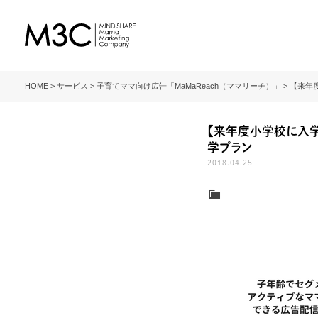
M3C – 株式会社マインド
シェア・ママ・マーケティン
HOME
>
サービス
>
子育てママ向け広告「MaMaReach（ママリーチ）」
>
【来年度
グ・カンパニー
【来年度小学校に入学
学プラン
2018.04.25
子育てママ向け広告「