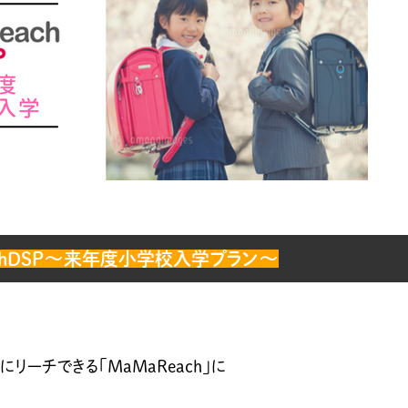
achDSP～来年度小学校入学プラン～
リーチできる「MaMaReach」に