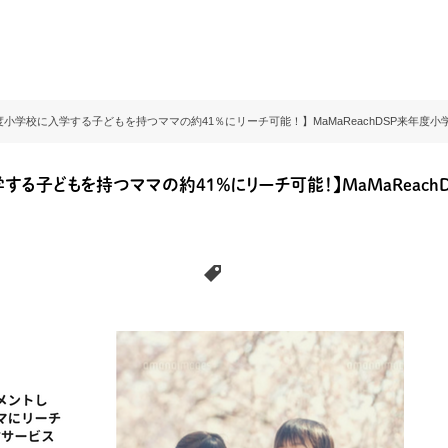
小学校に入学する子どもを持つママの約41％にリーチ可能！】MaMaReachDSP来年度
する子どもを持つママの約41％にリーチ可能！】MaMaReac
MaMaReach（ママリーチ）」
MaMaReach DSP
マタニティ