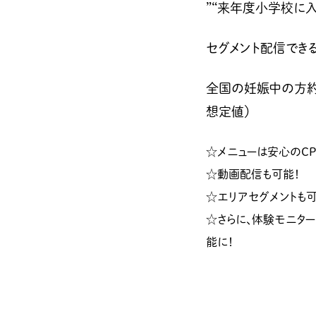
”“来年度小学校に
セグメント配信できる
全国の妊娠中の方約1
想定値）
☆メニューは安心のCP
☆動画配信も可能！
☆エリアセグメントも可
☆さらに、体験モニタ
能に！