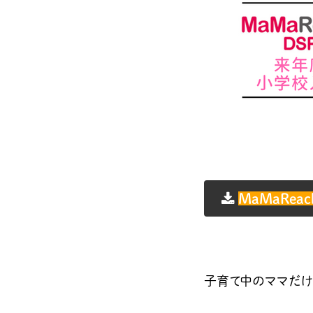
MaMaRe
子育て中のママだけに