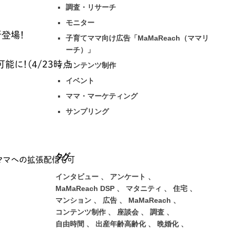
調査・リサーチ
モニター
新登場！
子育てママ向け広告「MaMaReach（ママリ
ーチ）」
可能に！
(4/23時点
コンテンツ制作
イベント
ママ・マーケティング
サンプリング
タグ
たママへの拡張配信も可
インタビュー
アンケート
MaMaReach DSP
マタニティ
住宅
マンション
広告
MaMaReach
コンテンツ制作
座談会
調査
自由時間
出産年齢高齢化
晩婚化